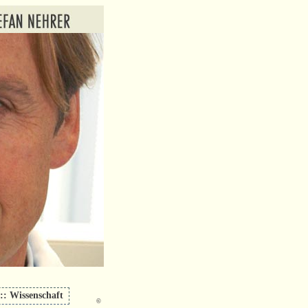
:: Wissenschaft
©